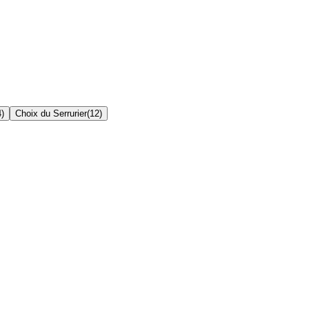
4
)
Choix du Serrurier
(
12
)