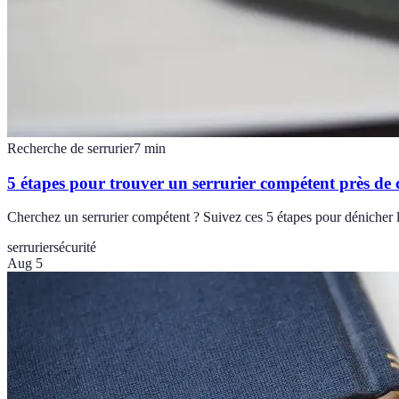
Recherche de serrurier
7
min
5 étapes pour trouver un serrurier compétent près de 
Cherchez un serrurier compétent ? Suivez ces 5 étapes pour dénicher le
serrurier
sécurité
Aug 5