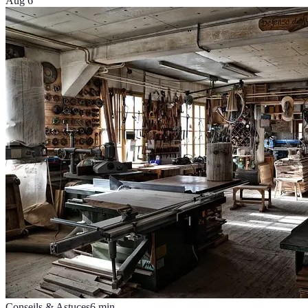
Aug 6
Conseils & Astuces
6
min