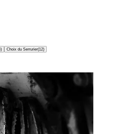
4
)
Choix du Serrurier
(
12
)