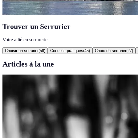
Trouver un Serrurier
Votre allié en serrurerie
Choisir un serrurier
(
58
)
Conseils pratiques
(
45
)
Choix du serrurier
(
27
)
Articles à la une