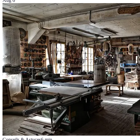
Aug 6
Conseils & Astuces
6
min