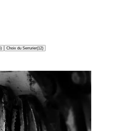
4
)
Choix du Serrurier
(
12
)