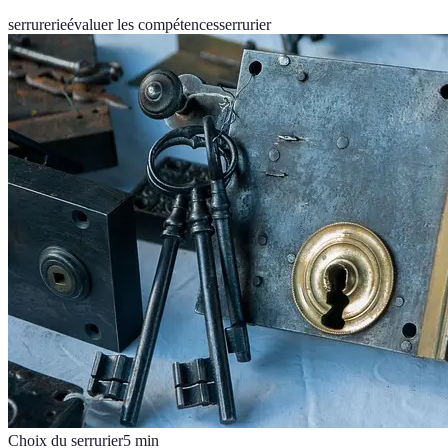
serrurerie
évaluer les compétences
serrurier
Choix du serrurier
5
min