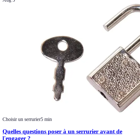
Choisir un serrurier
5
min
Quelles questions poser à un serrurier avant de
l'engager ?