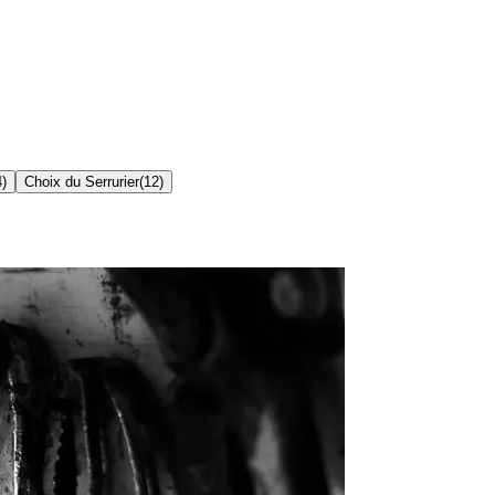
4
)
Choix du Serrurier
(
12
)