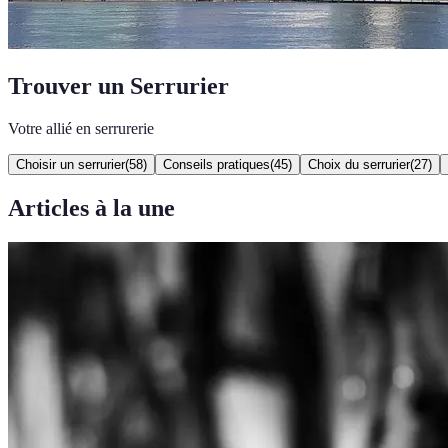
Trouver un Serrurier
Votre allié en serrurerie
Choisir un serrurier
(
58
)
Conseils pratiques
(
45
)
Choix du serrurier
(
27
)
Articles à la une