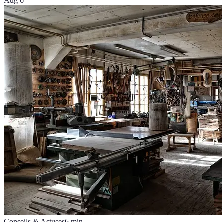
Aug 6
Conseils & Astuces
6
min