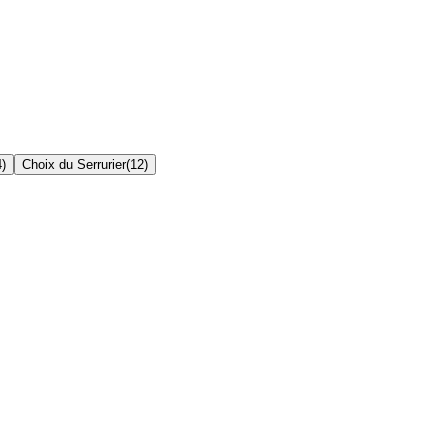
4
)
Choix du Serrurier
(
12
)