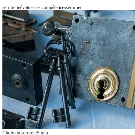
serrurerie
évaluer les compétences
serrurier
Choix du serrurier
5
min