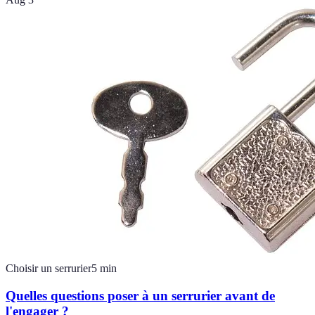
Choisir un serrurier
5
min
Quelles questions poser à un serrurier avant de
l'engager ?