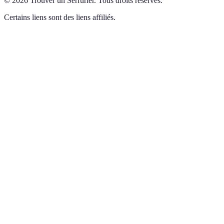
©
2026
Trouver un Serrurier
.
Tous droits réservés.
Certains liens sont des liens affiliés.