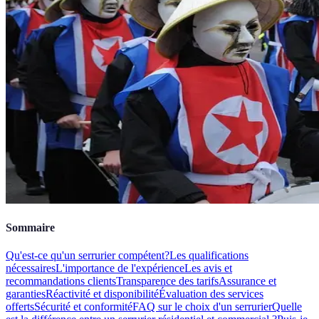
Sommaire
Qu'est-ce qu'un serrurier compétent?
Les qualifications
nécessaires
L'importance de l'expérience
Les avis et
recommandations clients
Transparence des tarifs
Assurance et
garanties
Réactivité et disponibilité
Évaluation des services
offerts
Sécurité et conformité
FAQ sur le choix d'un serrurier
Quelle