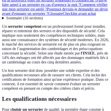
est la différence entre un serrurier résidentiel et commercial ?
Puis-je
faire appel à un serrurier en cas d'urgence la nuit ?
Comment vérifier
que mon serrurier est agréé ?
Pourquoi devrais-je demander un devis
avant d'engager un serrurier ?
Glossaire
Checklist avant achat
Sommaire
(
16
sections
)
Un
serrurier compétent
est un professionnel formé pour installer,
réparer et entretenir des serrures et des dispositifs de sécurité. Cela
implique non seulement des compétences techniques solides, mais
aussi une connaissance des systèmes de sécurité modernes. En 2026,
le marché des services de serrurerie est de plus en plus exigeant en
raison de l’augmentation des cambriolages et des préoccupations
concernant la sécurité. Selon une étude menée par
l'INSEE
, près de
14% des ménages ont été affectés par des dommages matériels liés à
un cambriolage au cours des cinq dernières années.
Un bon serrurier doit donc posséder une solide expertise et des
qualifications reconnues afin de rassurer ses clients. Cela inclut des
certifications de formation ainsi qu'une expérience pratique. Dans ce
contexte, il est essentiel de savoir comment évaluer un serrurier
compétent en prenant en compte des critères clairs et précis.
Les qualifications nécessaires
Pour
choisir un serrurier
de qualité, la première étape consiste à