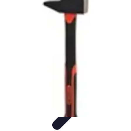
Trouver un Serrurier
Conseils pratiques
Choisir un serrurier
Recherche de
serrurier
Conseils et Astuces
Sécurité
Trouver un Serrurier