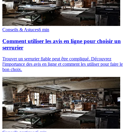
Conseils & Astuces
6
min
Comment utiliser les avis en ligne pour choisir un
serrurier
Trouver un serrurier fiable peut être compliqué. Découvrez
l'importance des avis en ligne et comment les utiliser pour faire le
bon choix.