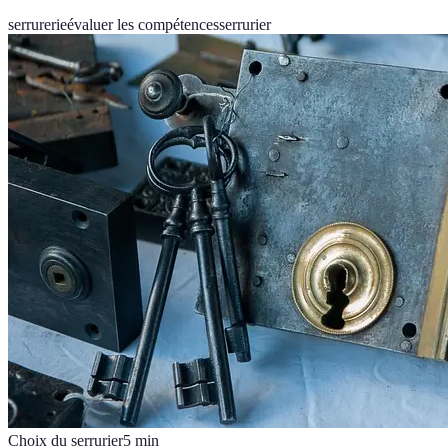
serrurerie
évaluer les compétences
serrurier
Choix du serrurier
5
min