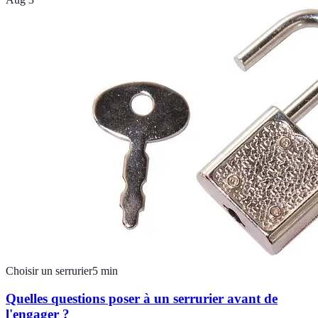
Choisir un serrurier
5
min
Quelles questions poser à un serrurier avant de
l'engager ?