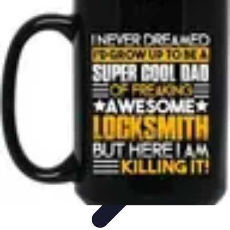
Trouver un Serrurier
Conseils pratiques
Choisir un serrurier
Recherche de
serrurier
Conseils et Astuces
Sécurité
Trouver un Serrurier