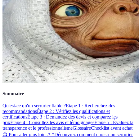
Sommaire
Qu'est-ce qu'un serrurier fiable ?
Étape 1 : Recherchez des
recommandations
Étape 2 : Vérifiez les qualifications et
certifications
Étape 3 : Demandez des devis et comparez les
prix
Étape 4 : Consultez les avis et témoignages
Étape 5 : Évaluez la
transparence et le professionnalisme
Glossaire
Checklist avant achat
📺 Pour aller plus loin :* *Découvrez comment choisir un serrurier