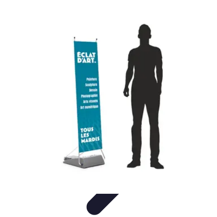
Trouver un Serrurier
Conseils pratiques
Choisir un serrurier
Recherche de
serrurier
Conseils et Astuces
Sécurité
Trouver un Serrurier