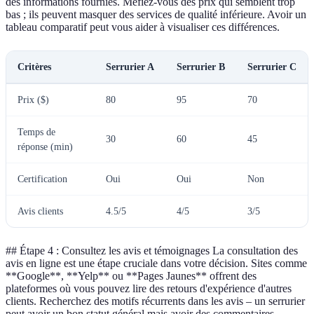
des informations fournies. Méfiez-vous des prix qui semblent trop
bas ; ils peuvent masquer des services de qualité inférieure. Avoir un
tableau comparatif peut vous aider à visualiser ces différences.
Critères
Serrurier A
Serrurier B
Serrurier C
Prix ($)
80
95
70
Temps de
30
60
45
réponse (min)
Certification
Oui
Oui
Non
Avis clients
4.5/5
4/5
3/5
## Étape 4 : Consultez les avis et témoignages La consultation des
avis en ligne est une étape cruciale dans votre décision. Sites comme
**Google**, **Yelp** ou **Pages Jaunes** offrent des
plateformes où vous pouvez lire des retours d'expérience d'autres
clients. Recherchez des motifs récurrents dans les avis – un serrurier
peut avoir un bon statut général mais avoir des commentaires