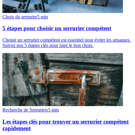
Choix du serrurier
5
min
5 étapes pour choisir un serrurier compétent
Choisir un serrurier compétent est essentiel pour éviter les arnaques.
Suivez nos 5 étapes clés pour faire le bon choix.
Recherche de Serruriers
5
min
Les étapes clés pour trouver un serrurier compétent
rapidement