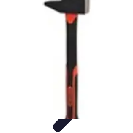
Trouver un Serrurier
Conseils pratiques
Choisir un serrurier
Recherche de
serrurier
Conseils et Astuces
Sécurité
Trouver un Serrurier