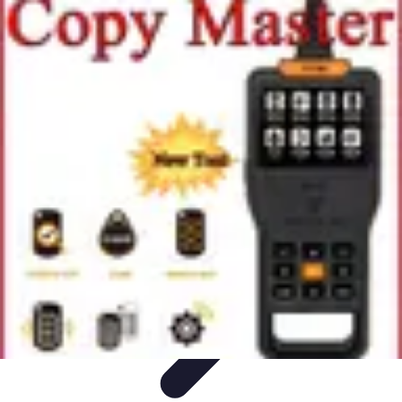
Trouver un Serrurier
Conseils pratiques
Choisir un serrurier
Recherche de
serrurier
Conseils et Astuces
Sécurité
Trouver un Serrurier