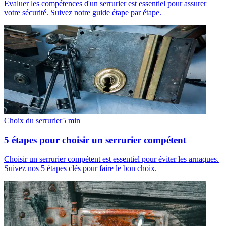
Évaluer les compétences d'un serrurier est essentiel pour assurer
votre sécurité. Suivez notre guide étape par étape.
Choix du serrurier
5
min
5 étapes pour choisir un serrurier compétent
Choisir un serrurier compétent est essentiel pour éviter les arnaques.
Suivez nos 5 étapes clés pour faire le bon choix.