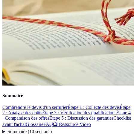
Sommaire
Comprendre le devis d'un serrurier
Étape 1 : Collecte des devis
Étape
2 : Analyse des coûts
Étape 3 : Vérification des qualifications
Étape 4
: Comparaison des offres
Étape 5 : Discussion des garanties
Checklist
avant l'achat
Glossaire
FAQ
📺 Ressource Vidéo
Sommaire
(
10
sections
)