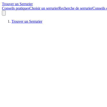
Trouver un Serrurier
Conseils pratiques
Choisir un serrurier
Recherche de serrurier
Conseils 
Trouver un Serrurier