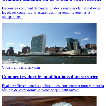
Découvrez comment demander un devis serrurier clair afin d’éviter
les pièges courants et d’assurer des interventions sereines et
transparentes.
Choisir un Serrurier
7
min
Comment évaluer les qualifications d'un serrurier
Évaluez efficacement les qualifications d'un serrurier pour garantir la
sécurité de votre domicile. Voici ce qu'il faut savoir.