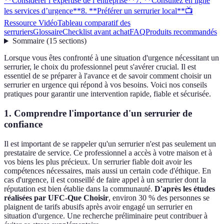
**Considérer l’expertise de l’entreprise**
7. **Consultez en ligne
les services d’urgence**
8. **Préférer un serrurier local**
📺
Ressource Vidéo
Tableau comparatif des
serruriers
Glossaire
Checklist avant achat
FAQ
Produits recommandés
Sommaire
(
15
sections
)
Lorsque vous êtes confronté à une situation d'urgence nécessitant un
serrurier, le choix du professionnel peut s'avérer crucial. Il est
essentiel de se préparer à l'avance et de savoir comment choisir un
serrurier en urgence qui répond à vos besoins. Voici nos conseils
pratiques pour garantir une intervention rapide, fiable et sécurisée.
1.
Comprendre l'importance d'un serrurier de
confiance
Il est important de se rappeler qu'un serrurier n'est pas seulement un
prestataire de service. Ce professionnel a accès à votre maison et à
vos biens les plus précieux. Un serrurier fiable doit avoir les
compétences nécessaires, mais aussi un certain code d'éthique. En
cas d'urgence, il est conseillé de faire appel à un serrurier dont la
réputation est bien établie dans la communauté.
D'après les études
réalisées par UFC-Que Choisir
, environ 30 % des personnes se
plaignent de tarifs abusifs après avoir engagé un serrurier en
situation d'urgence. Une recherche préliminaire peut contribuer à