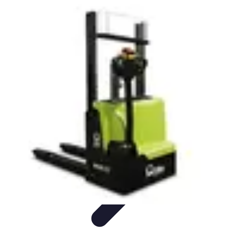
Trouver un Serrurier
Conseils pratiques
Choisir un serrurier
Recherche de
serrurier
Conseils et Astuces
Sécurité
Trouver un Serrurier