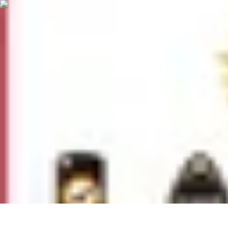
Trouver un Serrurier
Conseils pratiques
Choisir un serrurier
Recherche de serrurier
Conseils 
Trouver un Serrurier