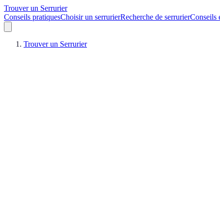
Trouver un Serrurier
Conseils pratiques
Choisir un serrurier
Recherche de serrurier
Conseils 
Trouver un Serrurier