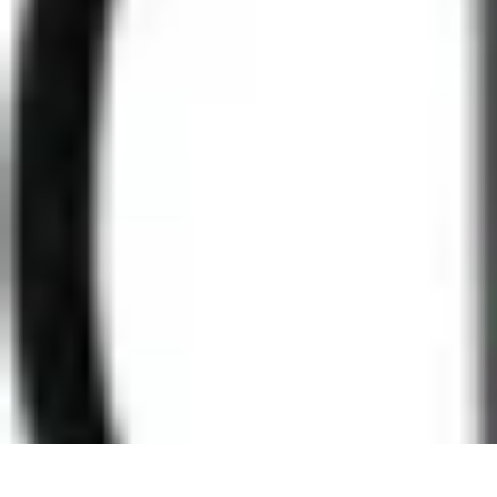
Trouver un Serrurier
Conseils pratiques
Choisir un serrurier
Recherche de serrurier
Conseils 
Trouver un Serrurier