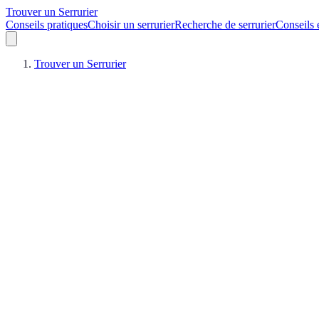
Trouver un Serrurier
Conseils pratiques
Choisir un serrurier
Recherche de serrurier
Conseils 
Trouver un Serrurier