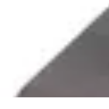
Trouver un Serrurier
Conseils pratiques
Choisir un serrurier
Recherche de serrurier
Conseils 
Trouver un Serrurier