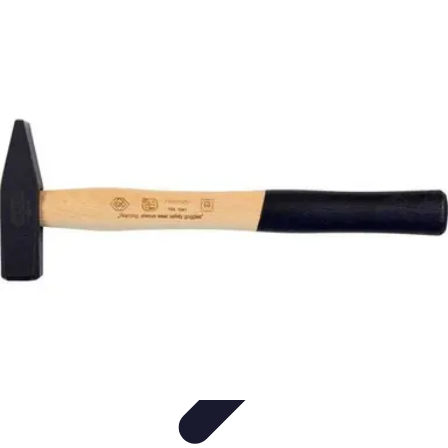
Trouver un Serrurier
Conseils pratiques
Choisir un serrurier
Recherche de
serrurier
Conseils et Astuces
Sécurité
Trouver un Serrurier