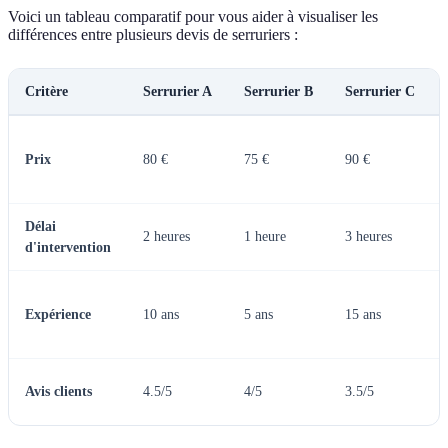
Voici un tableau comparatif pour vous aider à visualiser les
différences entre plusieurs devis de serruriers :
Critère
Serrurier A
Serrurier B
Serrurier C
Prix
80 €
75 €
90 €
Délai
2 heures
1 heure
3 heures
d'intervention
Expérience
10 ans
5 ans
15 ans
Avis clients
4.5/5
4/5
3.5/5