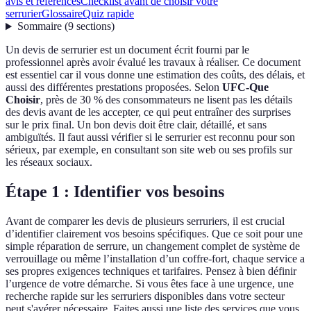
avis et références
Checklist avant de choisir votre
serrurier
Glossaire
Quiz rapide
Sommaire
(
9
sections
)
Un devis de serrurier est un document écrit fourni par le
professionnel après avoir évalué les travaux à réaliser. Ce document
est essentiel car il vous donne une estimation des coûts, des délais, et
aussi des différentes prestations proposées. Selon
UFC-Que
Choisir
, près de 30 % des consommateurs ne lisent pas les détails
des devis avant de les accepter, ce qui peut entraîner des surprises
sur le prix final. Un bon devis doit être clair, détaillé, et sans
ambiguïtés. Il faut aussi vérifier si le serrurier est reconnu pour son
sérieux, par exemple, en consultant son site web ou ses profils sur
les réseaux sociaux.
Étape 1 : Identifier vos besoins
Avant de comparer les devis de plusieurs serruriers, il est crucial
d’identifier clairement vos besoins spécifiques. Que ce soit pour une
simple réparation de serrure, un changement complet de système de
verrouillage ou même l’installation d’un coffre-fort, chaque service a
ses propres exigences techniques et tarifaires. Pensez à bien définir
l’urgence de votre démarche. Si vous êtes face à une urgence, une
recherche rapide sur les serruriers disponibles dans votre secteur
peut s'avérer nécessaire. Faites aussi une liste des services que vous