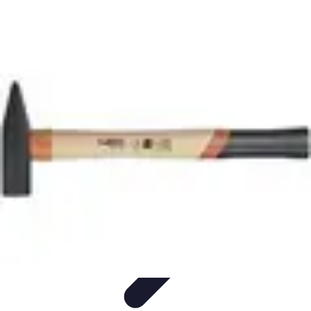
Trouver un Serrurier
Conseils pratiques
Choisir un serrurier
Recherche de
serrurier
Conseils et Astuces
Sécurité
Trouver un Serrurier