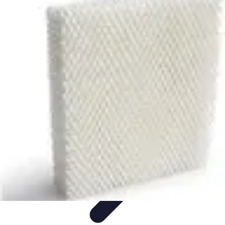
Trouver un Serrurier
Conseils pratiques
Choisir un serrurier
Recherche de
serrurier
Conseils et Astuces
Sécurité
Trouver un Serrurier