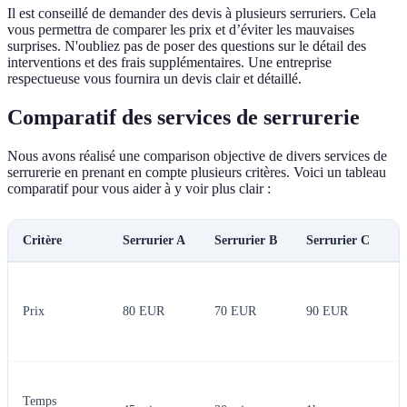
Il est conseillé de demander des devis à plusieurs serruriers. Cela
vous permettra de comparer les prix et d’éviter les mauvaises
surprises. N'oubliez pas de poser des questions sur le détail des
interventions et des frais supplémentaires. Une entreprise
respectueuse vous fournira un devis clair et détaillé.
Comparatif des services de serrurerie
Nous avons réalisé une comparison objective de divers services de
serrurerie en prenant en compte plusieurs critères. Voici un tableau
comparatif pour vous aider à y voir plus clair :
Critère
Serrurier A
Serrurier B
Serrurier C
V
S
B
Prix
80 EUR
70 EUR
90 EUR
m
p
S
Temps
B