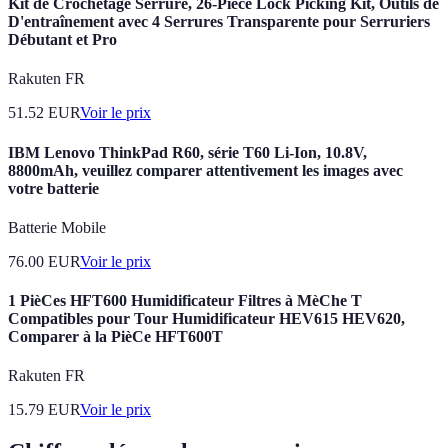
Kit de Crochetage Serrure, 26-Pièce Lock Picking Kit, Outils de
D'entraînement avec 4 Serrures Transparente pour Serruriers
Débutant et Pro
Rakuten FR
51.52
EUR
Voir le prix
IBM Lenovo ThinkPad R60, série T60 Li-Ion, 10.8V,
8800mAh, veuillez comparer attentivement les images avec
votre batterie
Batterie Mobile
76.00
EUR
Voir le prix
1 PièCes HFT600 Humidificateur Filtres à MèChe T
Compatibles pour Tour Humidificateur HEV615 HEV620,
Comparer à la PièCe HFT600T
Rakuten FR
15.79
EUR
Voir le prix