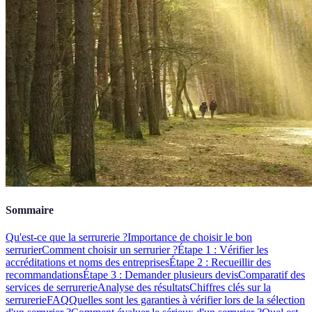
Sommaire
Qu'est-ce que la serrurerie ?
Importance de choisir le bon
serrurier
Comment choisir un serrurier ?
Étape 1 : Vérifier les
accréditations et noms des entreprises
Étape 2 : Recueillir des
recommandations
Étape 3 : Demander plusieurs devis
Comparatif des
services de serrurerie
Analyse des résultats
Chiffres clés sur la
serrurerie
FAQ
Quelles sont les garanties à vérifier lors de la sélection