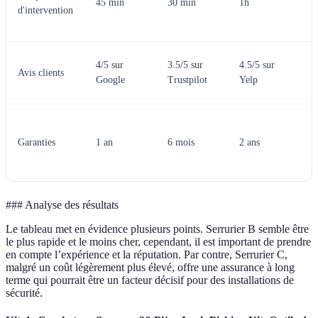
45 min
30 min
1h
d'intervention
p
r
S
4/5 sur
3.5/5 sur
4.5/5 sur
Avis clients
C
Google
Trustpilot
Yelp
b
S
C
Garanties
1 an
6 mois
2 ans
m
g
### Analyse des résultats
Le tableau met en évidence plusieurs points. Serrurier B semble être
le plus rapide et le moins cher, cependant, il est important de prendre
en compte l’expérience et la réputation. Par contre, Serrurier C,
malgré un coût légèrement plus élevé, offre une assurance à long
terme qui pourrait être un facteur décisif pour des installations de
sécurité.