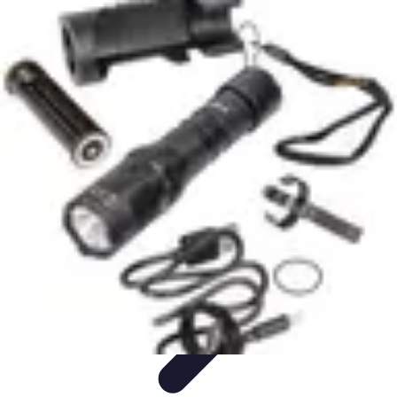
Trouver un Serrurier
Conseils pratiques
Choisir un serrurier
Recherche de
serrurier
Conseils et Astuces
Sécurité
Trouver un Serrurier