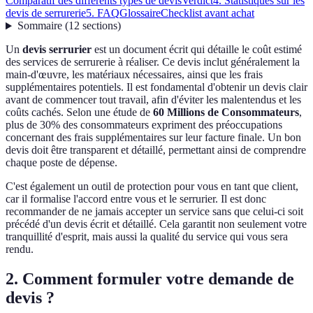
Comparatif des différents types de devis
Verdict
4. Statistiques sur les
devis de serrurerie
5. FAQ
Glossaire
Checklist avant achat
Sommaire
(
12
sections
)
Un
devis serrurier
est un document écrit qui détaille le coût estimé
des services de serrurerie à réaliser. Ce devis inclut généralement la
main-d'œuvre, les matériaux nécessaires, ainsi que les frais
supplémentaires potentiels. Il est fondamental d'obtenir un devis clair
avant de commencer tout travail, afin d'éviter les malentendus et les
coûts cachés. Selon une étude de
60 Millions de Consommateurs
,
plus de 30% des consommateurs expriment des préoccupations
concernant des frais supplémentaires sur leur facture finale. Un bon
devis doit être transparent et détaillé, permettant ainsi de comprendre
chaque poste de dépense.
C'est également un outil de protection pour vous en tant que client,
car il formalise l'accord entre vous et le serrurier. Il est donc
recommander de ne jamais accepter un service sans que celui-ci soit
précédé d'un devis écrit et détaillé. Cela garantit non seulement votre
tranquillité d'esprit, mais aussi la qualité du service qui vous sera
rendu.
2. Comment formuler votre demande de
devis ?