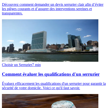
Découvrez comment demander un devis serrurier clair afin d’éviter
les pièges courants et d’assurer des interventions sereines et
transparentes.
Choisir un Serrurier
7
min
Comment évaluer les qualifications d'un serrurier
Évaluez efficacement les qualifications d'un serrurier pour garantir la
sécurité de votre domicile. Voici ce qu'il faut savoir.