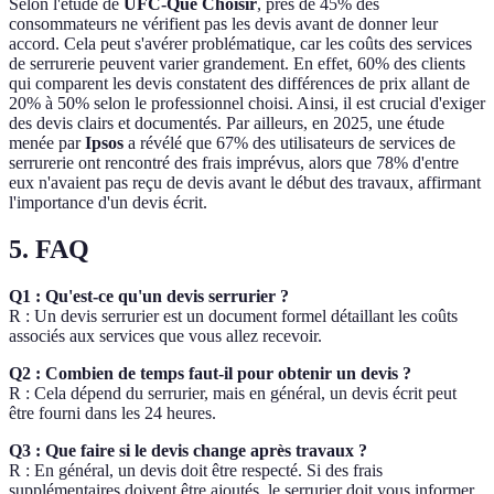
Selon l'étude de
UFC-Que Choisir
, près de 45% des
consommateurs ne vérifient pas les devis avant de donner leur
accord. Cela peut s'avérer problématique, car les coûts des services
de serrurerie peuvent varier grandement. En effet, 60% des clients
qui comparent les devis constatent des différences de prix allant de
20% à 50% selon le professionnel choisi. Ainsi, il est crucial d'exiger
des devis clairs et documentés. Par ailleurs, en 2025, une étude
menée par
Ipsos
a révélé que 67% des utilisateurs de services de
serrurerie ont rencontré des frais imprévus, alors que 78% d'entre
eux n'avaient pas reçu de devis avant le début des travaux, affirmant
l'importance d'un devis écrit.
5. FAQ
Q1 : Qu'est-ce qu'un devis serrurier ?
R : Un devis serrurier est un document formel détaillant les coûts
associés aux services que vous allez recevoir.
Q2 : Combien de temps faut-il pour obtenir un devis ?
R : Cela dépend du serrurier, mais en général, un devis écrit peut
être fourni dans les 24 heures.
Q3 : Que faire si le devis change après travaux ?
R : En général, un devis doit être respecté. Si des frais
supplémentaires doivent être ajoutés, le serrurier doit vous informer