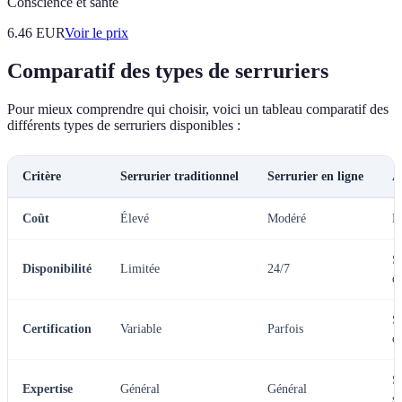
Conscience et santé
6.46
EUR
Voir le prix
Comparatif des types de serruriers
Pour mieux comprendre qui choisir, voici un tableau comparatif des
différents types de serruriers disponibles :
Critère
Serrurier traditionnel
Serrurier en ligne
A
Coût
Élevé
Modéré
R
S
Disponibilité
Limitée
24/7
d
S
Certification
Variable
Parfois
ce
S
Expertise
Général
Général
sp