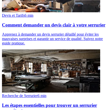
Devis et Tarifs
6
min
Comment demander un devis clair à votre serrurier
Apprenez à demander un devis serrurier détaillé pour éviter les
mauvaises surprises et garantir un service de qualité. Suivez notre
guide pratique.
Recherche de Serrurier
6
min
Les étapes essentielles pour trouver un serrurier