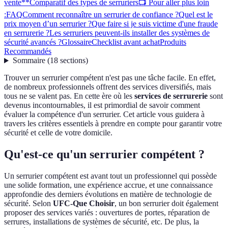
vente**
Comparatif des types de serruriers
📺 Pour aller plus loin
:
FAQ
Comment reconnaître un serrurier de confiance ?
Quel est le
prix moyen d’un serrurier ?
Que faire si je suis victime d'une fraude
en serrurerie ?
Les serruriers peuvent-ils installer des systèmes de
sécurité avancés ?
Glossaire
Checklist avant achat
Produits
Recommandés
Sommaire
(
18
sections
)
Trouver un serrurier compétent n'est pas une tâche facile. En effet,
de nombreux professionnels offrent des services diversifiés, mais
tous ne se valent pas. En cette ère où les
services de serrurerie
sont
devenus incontournables, il est primordial de savoir comment
évaluer la compétence d'un serrurier. Cet article vous guidera à
travers les critères essentiels à prendre en compte pour garantir votre
sécurité et celle de votre domicile.
Qu'est-ce qu'un serrurier compétent ?
Un serrurier compétent est avant tout un professionnel qui possède
une solide formation, une expérience accrue, et une connaissance
approfondie des derniers évolutions en matière de technologie de
sécurité. Selon
UFC-Que Choisir
, un bon serrurier doit également
proposer des services variés : ouvertures de portes, réparation de
serrures, installations de systèmes de sécurité, etc. De plus, la