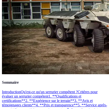
Sommaire
Introduction
Qu'est-ce qu'un serrurier compétent ?
Critères pour
évaluer un serrurier compétent
1. **Qualifications et
certifications**
2. **Expérience sur le terrain**
3. **Avis et
témoignages clients**
4. **Prix et transparence**
5. **Service après-