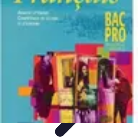
Trouver un Serrurier
Conseils pratiques
Choisir un serrurier
Recherche de
serrurier
Conseils et Astuces
Sécurité
Trouver un Serrurier