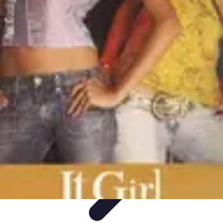
Trouver un Serrurier
Conseils pratiques
Choisir un serrurier
Recherche de
serrurier
Conseils et Astuces
Sécurité
Trouver un Serrurier