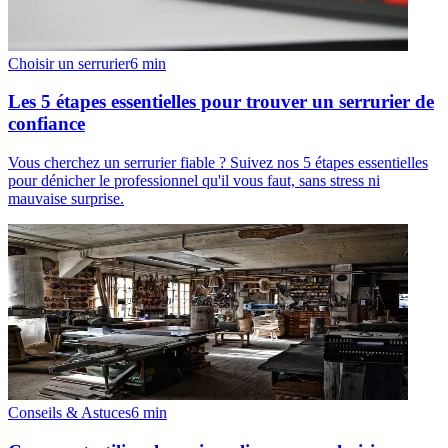
Choisir un serrurier
6
min
Les 5 étapes essentielles pour trouver un serrurier de
confiance
Vous cherchez un serrurier fiable ? Suivez nos 5 étapes essentielles
pour dénicher le professionnel qu'il vous faut, sans stress ni
mauvaise surprise.
Conseils & Astuces
6
min