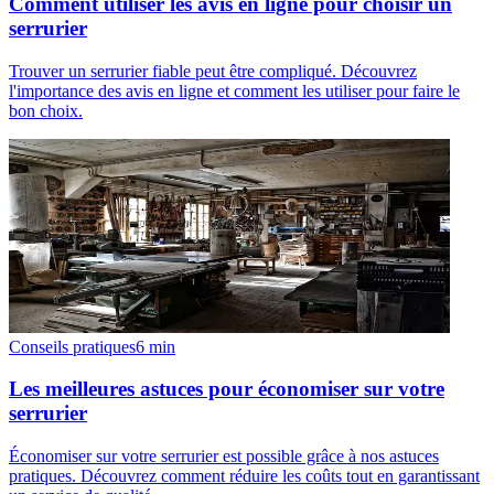
Comment utiliser les avis en ligne pour choisir un
serrurier
Trouver un serrurier fiable peut être compliqué. Découvrez
l'importance des avis en ligne et comment les utiliser pour faire le
bon choix.
Conseils pratiques
6
min
Les meilleures astuces pour économiser sur votre
serrurier
Économiser sur votre serrurier est possible grâce à nos astuces
pratiques. Découvrez comment réduire les coûts tout en garantissant