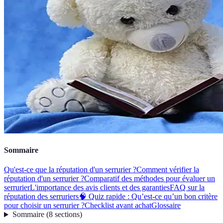
Sommaire
Qu'est-ce que la réputation d'un serrurier ?
Comment vérifier la
réputation d'un serrurier ?
Comparatif des méthodes pour évaluer un
serrurier
L'importance des avis clients et des garanties
FAQ sur la
réputation des serruriers
🧠 Quiz rapide : Qu’est-ce qu’un bon critère
pour choisir un serrurier ?
Checklist avant achat
Glossaire
Sommaire
(
8
sections
)