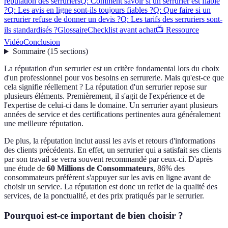
réputation des serruriers
Q: Comment savoir si un serrurier est fiable
?
Q: Les avis en ligne sont-ils toujours fiables ?
Q: Que faire si un
serrurier refuse de donner un devis ?
Q: Les tarifs des serruriers sont-
ils standardisés ?
Glossaire
Checklist avant achat
📺 Ressource
Vidéo
Conclusion
Sommaire
(
15
sections
)
La réputation d'un serrurier est un critère fondamental lors du choix
d'un professionnel pour vos besoins en serrurerie. Mais qu'est-ce que
cela signifie réellement ? La réputation d'un serrurier repose sur
plusieurs éléments. Premièrement, il s'agit de l'expérience et de
l'expertise de celui-ci dans le domaine. Un serrurier ayant plusieurs
années de service et des certifications pertinentes aura généralement
une meilleure réputation.
De plus, la réputation inclut aussi les avis et retours d'informations
des clients précédents. En effet, un serrurier qui a satisfait ses clients
par son travail se verra souvent recommandé par ceux-ci. D'après
une étude de
60 Millions de Consommateurs
, 86% des
consommateurs préfèrent s'appuyer sur les avis en ligne avant de
choisir un service. La réputation est donc un reflet de la qualité des
services, de la ponctualité, et des prix pratiqués par le serrurier.
Pourquoi est-ce important de bien choisir ?