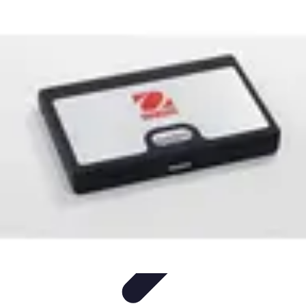
Trouver un Serrurier
Conseils pratiques
Choisir un serrurier
Recherche de
serrurier
Conseils et Astuces
Sécurité
Trouver un Serrurier