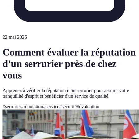
22 mai 2026
Comment évaluer la réputation
d'un serrurier près de chez
vous
Apprenez à vérifier la réputation d'un serrurier pour assurer votre
tranquillité d'esprit et bénéficier d'un service de qualité.
#
serrurier
#
réputation
#
service
#
sécurité
#
évaluation