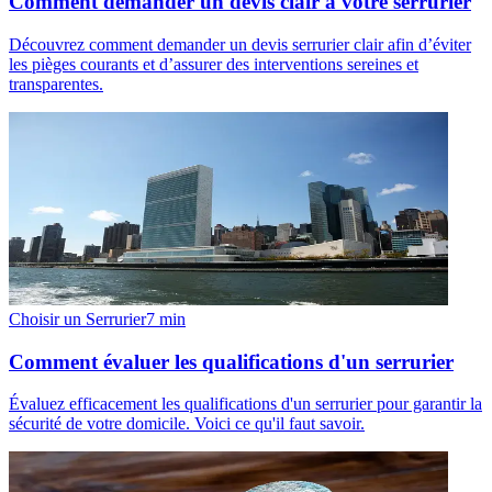
Comment demander un devis clair à votre serrurier
Découvrez comment demander un devis serrurier clair afin d’éviter
les pièges courants et d’assurer des interventions sereines et
transparentes.
Choisir un Serrurier
7
min
Comment évaluer les qualifications d'un serrurier
Évaluez efficacement les qualifications d'un serrurier pour garantir la
sécurité de votre domicile. Voici ce qu'il faut savoir.