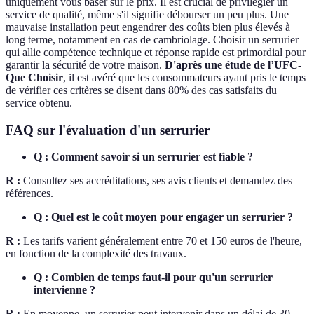
uniquement vous baser sur le prix. Il est crucial de privilégier un
service de qualité, même s'il signifie débourser un peu plus. Une
mauvaise installation peut engendrer des coûts bien plus élevés à
long terme, notamment en cas de cambriolage. Choisir un serrurier
qui allie compétence technique et réponse rapide est primordial pour
garantir la sécurité de votre maison.
D'après une étude de l’UFC-
Que Choisir
, il est avéré que les consommateurs ayant pris le temps
de vérifier ces critères se disent dans 80% des cas satisfaits du
service obtenu.
FAQ sur l'évaluation d'un serrurier
Q : Comment savoir si un serrurier est fiable ?
R :
Consultez ses accréditations, ses avis clients et demandez des
références.
Q : Quel est le coût moyen pour engager un serrurier ?
R :
Les tarifs varient généralement entre 70 et 150 euros de l'heure,
en fonction de la complexité des travaux.
Q : Combien de temps faut-il pour qu'un serrurier
intervienne ?
R :
En moyenne, un serrurier peut intervenir dans un délai de 30