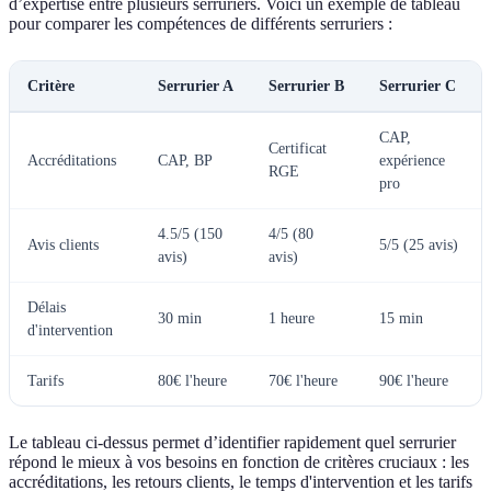
d’expertise entre plusieurs serruriers. Voici un exemple de tableau
pour comparer les compétences de différents serruriers :
Critère
Serrurier A
Serrurier B
Serrurier C
CAP,
Certificat
Accréditations
CAP, BP
expérience
RGE
pro
4.5/5 (150
4/5 (80
Avis clients
5/5 (25 avis)
avis)
avis)
Délais
30 min
1 heure
15 min
d'intervention
Tarifs
80€ l'heure
70€ l'heure
90€ l'heure
Le tableau ci-dessus permet d’identifier rapidement quel serrurier
répond le mieux à vos besoins en fonction de critères cruciaux : les
accréditations, les retours clients, le temps d'intervention et les tarifs