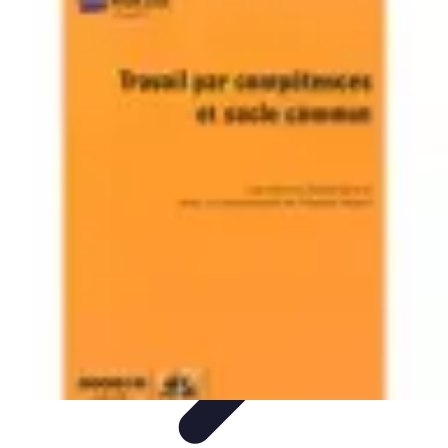
Trouver un Serrurier
Conseils pratiques
Choisir un serrurier
Recherche de
serrurier
Conseils et Astuces
Sécurité
Trouver un Serrurier