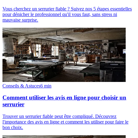
Vous cherchez un serrurier fiable ? Suivez nos 5 étapes essentielles
pour dénicher le professionnel qu'il vous faut, sans stress ni
mauvaise surprise.
Conseils & Astuces
6
min
Comment utiliser les avis en ligne pour choisir un
serrurier
Trouver un serrurier fiable peut être compliqué. Découvrez
l'importance des avis en ligne et comment les utiliser pour faire le
bon choix.