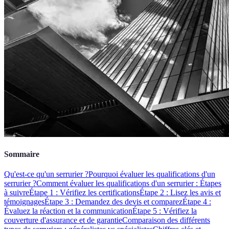
Sommaire
Qu'est-ce qu'un serrurier ?
Pourquoi évaluer les qualifications d'un
serrurier ?
Comment évaluer les qualifications d'un serrurier : Étapes
à suivre
Étape 1 : Vérifiez les certifications
Étape 2 : Lisez les avis et
témoignages
Étape 3 : Demandez des devis et comparez
Étape 4 :
Évaluez la réaction et la communication
Étape 5 : Vérifiez la
couverture d'assurance et de garantie
Comparaison des différents