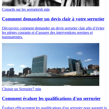
Conseils sur les serruriers
6
min
Comment demander un devis clair à votre serrurier
Découvrez comment demander un devis serrurier clair afin d’éviter
les pièges courants et d’assurer des interventions sereines et
transparentes.
Choisir un Serrurier
7
min
Comment évaluer les qualifications d'un serrurier
Évaluez efficacement les qualifications d'un serrurier pour garantir la