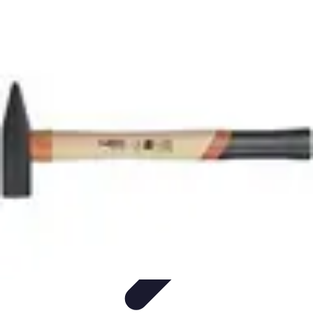
Trouver un Serrurier
Conseils pratiques
Choisir un serrurier
Recherche de
serrurier
Conseils et Astuces
Sécurité
Trouver un Serrurier