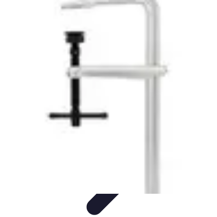
Trouver un Serrurier
Conseils pratiques
Choisir un serrurier
Recherche de
serrurier
Conseils et Astuces
Sécurité
Trouver un Serrurier