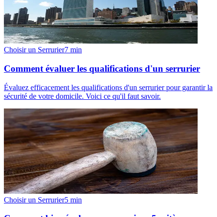
Choisir un Serrurier
7
min
Comment évaluer les qualifications d'un serrurier
Évaluez efficacement les qualifications d'un serrurier pour garantir la
sécurité de votre domicile. Voici ce qu'il faut savoir.
Choisir un Serrurier
5
min