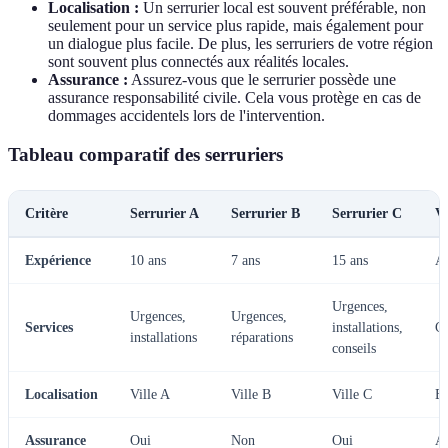
Localisation :
Un serrurier local est souvent préférable, non
seulement pour un service plus rapide, mais également pour
un dialogue plus facile. De plus, les serruriers de votre région
sont souvent plus connectés aux réalités locales.
Assurance :
Assurez-vous que le serrurier possède une
assurance responsabilité civile. Cela vous protège en cas de
dommages accidentels lors de l'intervention.
Tableau comparatif des serruriers
Critère
Serrurier A
Serrurier B
Serrurier C
Ve
Expérience
10 ans
7 ans
15 ans
A
Urgences,
Urgences,
Urgences,
Services
installations,
C
installations
réparations
conseils
Localisation
Ville A
Ville B
Ville C
B
Assurance
Oui
Non
Oui
A 