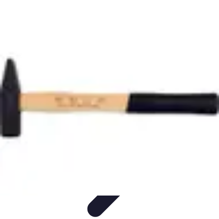
Trouver un Serrurier
Conseils pratiques
Choisir un serrurier
Recherche de
serrurier
Conseils et Astuces
Sécurité
Trouver un Serrurier