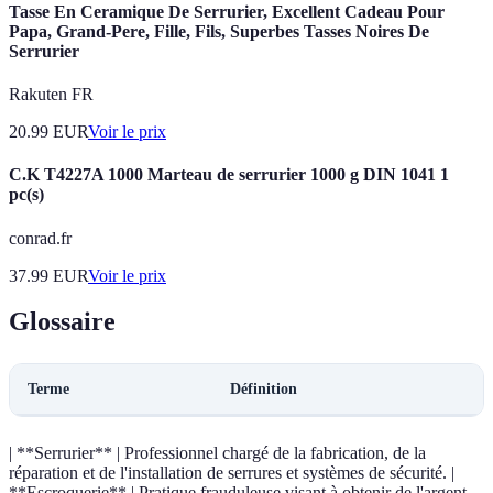
Tasse En Ceramique De Serrurier, Excellent Cadeau Pour
Papa, Grand-Pere, Fille, Fils, Superbes Tasses Noires De
Serrurier
Rakuten FR
20.99
EUR
Voir le prix
C.K T4227A 1000 Marteau de serrurier 1000 g DIN 1041 1
pc(s)
conrad.fr
37.99
EUR
Voir le prix
Glossaire
Terme
Définition
| **Serrurier** | Professionnel chargé de la fabrication, de la
réparation et de l'installation de serrures et systèmes de sécurité. |
**Escroquerie** | Pratique frauduleuse visant à obtenir de l'argent