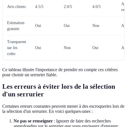
A e
Avis clients
4.5/5
2.0/5
4.0/5
re
Estimation
Oui
Oui
Non
A e
gratuite
Transparent
sur les
Oui
Non
Oui
A e
coûts
Ce tableau illustre l'importance de prendre en compte ces critères
pour choisir un serrurier fiable.
Les erreurs à éviter lors de la sélection
d'un serrurier
Certaines erreurs courantes peuvent mener à des escroqueries lors de
la sélection d'un serrurier. En voici quelques-unes :
Ne pas se renseigner
: Ignorer de faire des recherches
approfondies sur le serrurier que vous envisagez d'engager