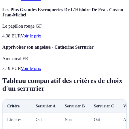
Les Plus Grandes Escroqueries De L'Histoire De Fra - Cosson
Jean-Michel
Le papillon rouge GF
4.98
EUR
Voir le prix
Apprivoiser son angoisse - Catherine Serrurier
Ammareal FR
3.19
EUR
Voir le prix
Tableau comparatif des critères de choix
d'un serrurier
Critère
Serrurier A
Serrurier B
Serrurier C
Ver
Licences
Oui
Non
Oui
A e