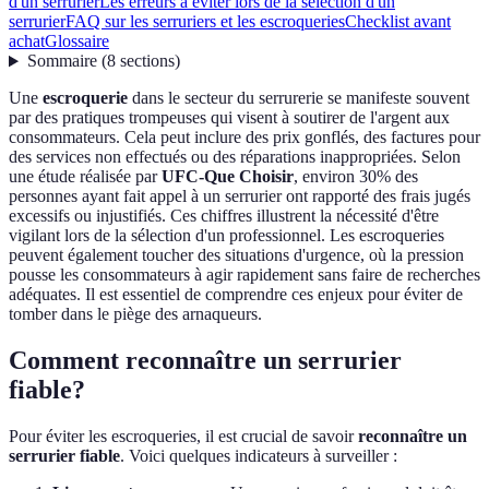
d'un serrurier
Les erreurs à éviter lors de la sélection d'un
serrurier
FAQ sur les serruriers et les escroqueries
Checklist avant
achat
Glossaire
Sommaire
(
8
sections
)
Une
escroquerie
dans le secteur du serrurerie se manifeste souvent
par des pratiques trompeuses qui visent à soutirer de l'argent aux
consommateurs. Cela peut inclure des prix gonflés, des factures pour
des services non effectués ou des réparations inappropriées. Selon
une étude réalisée par
UFC-Que Choisir
, environ 30% des
personnes ayant fait appel à un serrurier ont rapporté des frais jugés
excessifs ou injustifiés. Ces chiffres illustrent la nécessité d'être
vigilant lors de la sélection d'un professionnel. Les escroqueries
peuvent également toucher des situations d'urgence, où la pression
pousse les consommateurs à agir rapidement sans faire de recherches
adéquates. Il est essentiel de comprendre ces enjeux pour éviter de
tomber dans le piège des arnaqueurs.
Comment reconnaître un serrurier
fiable?
Pour éviter les escroqueries, il est crucial de savoir
reconnaître un
serrurier fiable
. Voici quelques indicateurs à surveiller :