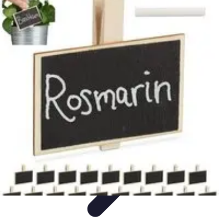
Trouver un Serrurier
Conseils pratiques
Choisir un serrurier
Recherche de
serrurier
Conseils et Astuces
Sécurité
Trouver un Serrurier