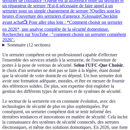
serrurier de confiance ?
Quelle est la différence entre un serrurier et
un réparateur de serrure ?
Est-il nécessaire de faire appel à un
serrurier pour un simple changement de serrure ?
Quelles sont les
heures d'ouverture des serruriers d'urgence ?
Glossaire
Checklist
avant achat
📺 Pour aller plus loin : *Comment choisir un serrurier
en 2026*, une analyse complète de la sécurité domestique.
Recherchez sur YouTube : "comment choisir un serrurier compétent
2026".
Sommaire
(
12
sections
)
Un serrurier compétent est un professionnel capable d'effectuer
l'ensemble des services relatifs à la serrurerie, de l'ouverture de
portes à la pose de verrous de sécurité.
Selon l'UFC-Que Choisir
,
le choix d'un serrurier ne doit pas se faire à la légère, étant donné
que la sécurité de votre domicile en dépend. Un bon serrurier doit
avoir une formation adéquate, morales, et être en mesure de fournir
des références solides. De plus, son expertise doit englober la
gestion des différents types de serrures et de systèmes de sécurité.
Le secteur de la serrurerie est en constante évolution, avec des
technologies de sécurité de plus en plus sophistiquées. Par
conséquent, un serrurier compétent doit se tenir informé des
dernières tendances et innovations en matière de sécurité. Cela inclut
la connaissance des systèmes de sécurité connectés, des serrures
électroniques, et même des solutions domotiques. En 2026, une forte