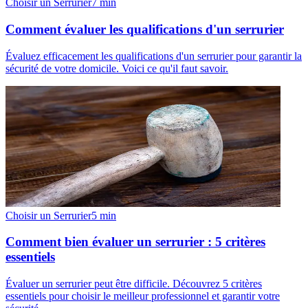
Choisir un Serrurier
7
min
Comment évaluer les qualifications d'un serrurier
Évaluez efficacement les qualifications d'un serrurier pour garantir la
sécurité de votre domicile. Voici ce qu'il faut savoir.
Choisir un Serrurier
5
min
Comment bien évaluer un serrurier : 5 critères
essentiels
Évaluer un serrurier peut être difficile. Découvrez 5 critères
essentiels pour choisir le meilleur professionnel et garantir votre