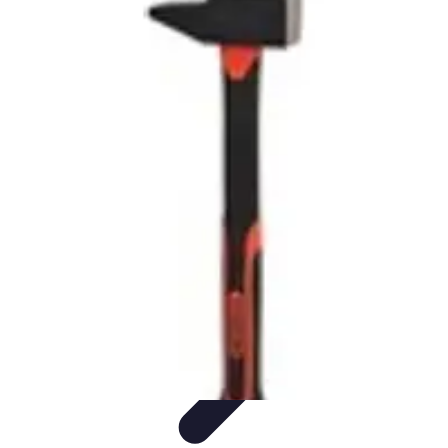
Trouver un Serrurier
Conseils pratiques
Choisir un serrurier
Recherche de
serrurier
Conseils et Astuces
Sécurité
Trouver un Serrurier