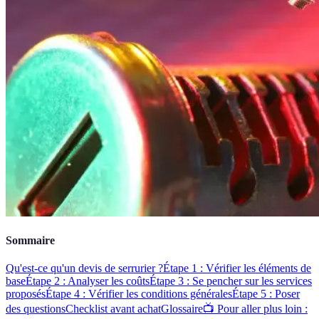
Sommaire
Qu'est-ce qu'un devis de serrurier ?
Étape 1 : Vérifier les éléments de
base
Étape 2 : Analyser les coûts
Étape 3 : Se pencher sur les services
proposés
Étape 4 : Vérifier les conditions générales
Étape 5 : Poser
des questions
Checklist avant achat
Glossaire
📺 Pour aller plus loin :