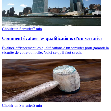
Choisir un Serrurier
7
min
Comment évaluer les qualifications d'un serrurier
Évaluez efficacement les qualifications d'un serrurier pour garantir la
sécurité de votre domicile. Voici ce qu'il faut savoir.
Choisir un Serrurier
5
min