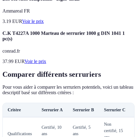
Ammareal FR
3.19
EUR
Voir le prix
C.K T4227A 1000 Marteau de serrurier 1000 g DIN 1041 1
pc(s)
conrad.fr
37.99
EUR
Voir le prix
Comparer différents serruriers
Pour vous aider à comparer les serruriers potentiels, voici un tableau
descriptif basé sur différents critères :
Critère
Serrurier A
Serrurier B
Serrurier C
Non
À
Certifié, 10
Certifié, 5
certifié, 15
p
Qualifications
ans
ans