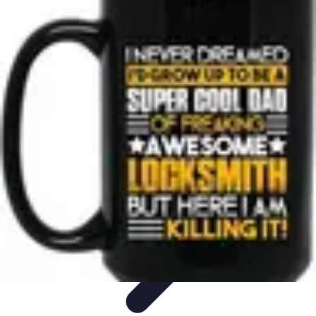
Trouver un Serrurier
Conseils pratiques
Choisir un serrurier
Recherche de
serrurier
Conseils et Astuces
Sécurité
Trouver un Serrurier