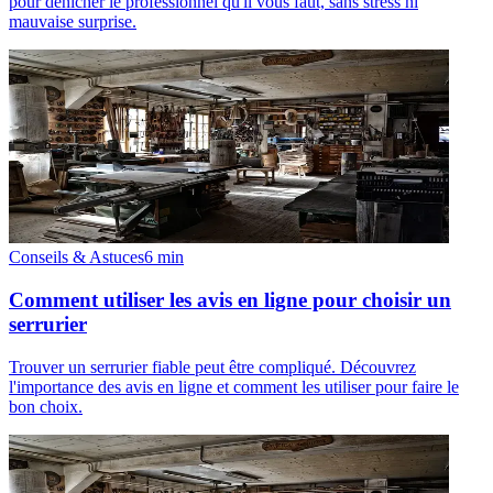
pour dénicher le professionnel qu'il vous faut, sans stress ni
mauvaise surprise.
Conseils & Astuces
6
min
Comment utiliser les avis en ligne pour choisir un
serrurier
Trouver un serrurier fiable peut être compliqué. Découvrez
l'importance des avis en ligne et comment les utiliser pour faire le
bon choix.