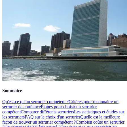
Sommaire
Qu'est-ce qu'un serrurier compétent ?
Critères pour reconnaitre un
serrurier de confiance
Étapes pour choisir un serrurier
compétent
Comparer différents serruriers
Les statistiques et études sur
les serruriers
FAQ sur le choix d'un serrurier
Quelle est la meilleure
façon de trouver un serrurier compétent ?
Combien coûte un serrurier