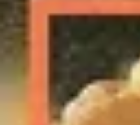
Trouver un Serrurier
Conseils pratiques
Choisir un serrurier
Recherche de serrurier
Conseils 
Trouver un Serrurier