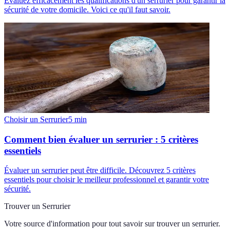
Évaluez efficacement les qualifications d'un serrurier pour garantir la
sécurité de votre domicile. Voici ce qu'il faut savoir.
Choisir un Serrurier
5
min
Comment bien évaluer un serrurier : 5 critères
essentiels
Évaluer un serrurier peut être difficile. Découvrez 5 critères
essentiels pour choisir le meilleur professionnel et garantir votre
sécurité.
Trouver un Serrurier
Votre source d'information pour tout savoir sur
trouver un serrurier
.