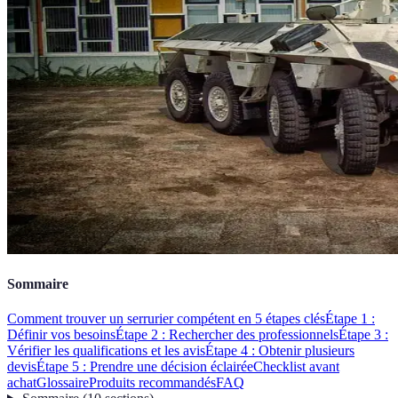
Sommaire
Comment trouver un serrurier compétent en 5 étapes clés
Étape 1 :
Définir vos besoins
Étape 2 : Rechercher des professionnels
Étape 3 :
Vérifier les qualifications et les avis
Étape 4 : Obtenir plusieurs
devis
Étape 5 : Prendre une décision éclairée
Checklist avant
achat
Glossaire
Produits recommandés
FAQ