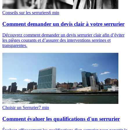
Conseils sur les serruriers
6
min
Comment demander un devis clair à votre serrurier
Découvrez comment demander un devis serrurier clair afin d’éviter
les pièges courants et d’assurer des interventions sereines et
transparentes.
Choisir un Serrurier
7
min
Comment évaluer les qualifications d'un serrurier