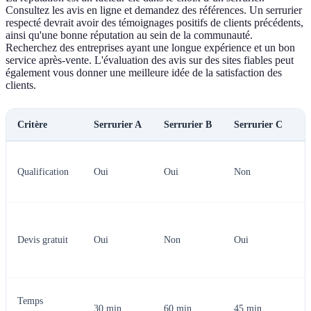
Consultez les avis en ligne et demandez des références. Un serrurier
respecté devrait avoir des témoignages positifs de clients précédents,
ainsi qu'une bonne réputation au sein de la communauté.
Recherchez des entreprises ayant une longue expérience et un bon
service après-vente. L'évaluation des avis sur des sites fiables peut
également vous donner une meilleure idée de la satisfaction des
clients.
Critère
Serrurier A
Serrurier B
Serrurier C
V
A
Qualification
Oui
Oui
Non
s
q
A
p
Devis gratuit
Oui
Non
Oui
u
g
A
Temps
30 min
60 min
45 min
p