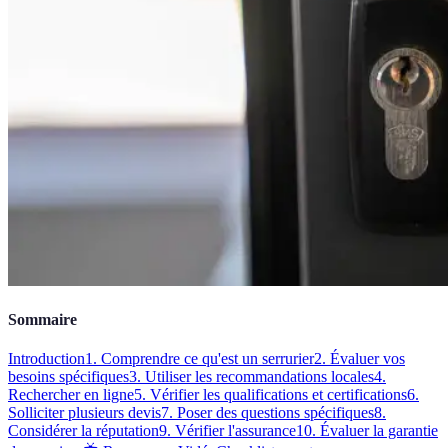
Sommaire
Introduction
1. Comprendre ce qu'est un serrurier
2. Évaluer vos
besoins spécifiques
3. Utiliser les recommandations locales
4.
Rechercher en ligne
5. Vérifier les qualifications et certifications
6.
Solliciter plusieurs devis
7. Poser des questions spécifiques
8.
Considérer la réputation
9. Vérifier l'assurance
10. Évaluer la garantie