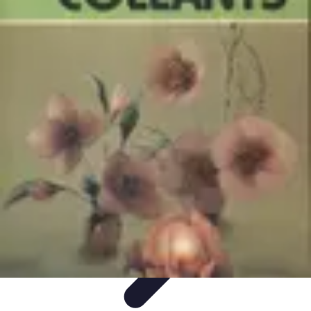
Trouver un Serrurier
Conseils pratiques
Choisir un serrurier
Recherche de
serrurier
Conseils et Astuces
Sécurité
Trouver un Serrurier