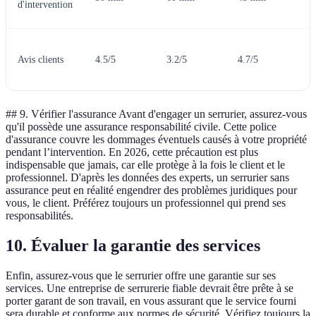
d'intervention
r
C
Avis clients
4.5/5
3.2/5
4.7/5
m
a
## 9. Vérifier l'assurance Avant d'engager un serrurier, assurez-vous
qu'il possède une assurance responsabilité civile. Cette police
d'assurance couvre les dommages éventuels causés à votre propriété
pendant l’intervention. En 2026, cette précaution est plus
indispensable que jamais, car elle protège à la fois le client et le
professionnel. D'après les données des experts, un serrurier sans
assurance peut en réalité engendrer des problèmes juridiques pour
vous, le client. Préférez toujours un professionnel qui prend ses
responsabilités.
10. Évaluer la garantie des services
Enfin, assurez-vous que le serrurier offre une garantie sur ses
services. Une entreprise de serrurerie fiable devrait être prête à se
porter garant de son travail, en vous assurant que le service fourni
sera durable et conforme aux normes de sécurité. Vérifiez toujours la