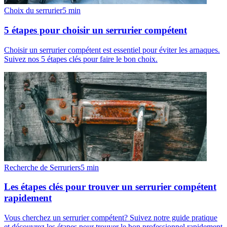
Choix du serrurier
5
min
5 étapes pour choisir un serrurier compétent
Choisir un serrurier compétent est essentiel pour éviter les arnaques.
Suivez nos 5 étapes clés pour faire le bon choix.
Recherche de Serruriers
5
min
Les étapes clés pour trouver un serrurier compétent
rapidement
Vous cherchez un serrurier compétent? Suivez notre guide pratique
et découvrez les étapes pour trouver le bon professionnel rapidement