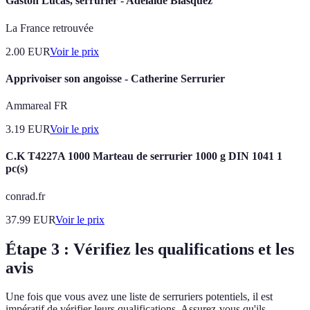
Gaston Lucas, serrurier - Adélaïde Blasquez
La France retrouvée
2.00
EUR
Voir le prix
Apprivoiser son angoisse - Catherine Serrurier
Ammareal FR
3.19
EUR
Voir le prix
C.K T4227A 1000 Marteau de serrurier 1000 g DIN 1041 1
pc(s)
conrad.fr
37.99
EUR
Voir le prix
Étape 3 : Vérifiez les qualifications et les
avis
Une fois que vous avez une liste de serruriers potentiels, il est
impératif de vérifier leurs qualifications. Assurez-vous qu'ils