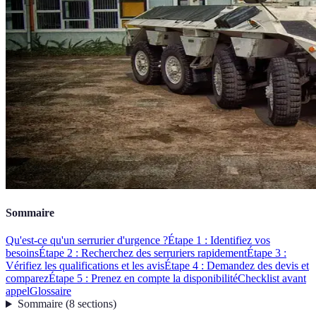
Sommaire
Qu'est-ce qu'un serrurier d'urgence ?
Étape 1 : Identifiez vos
besoins
Étape 2 : Recherchez des serruriers rapidement
Étape 3 :
Vérifiez les qualifications et les avis
Étape 4 : Demandez des devis et
comparez
Étape 5 : Prenez en compte la disponibilité
Checklist avant
appel
Glossaire
Sommaire
(
8
sections
)