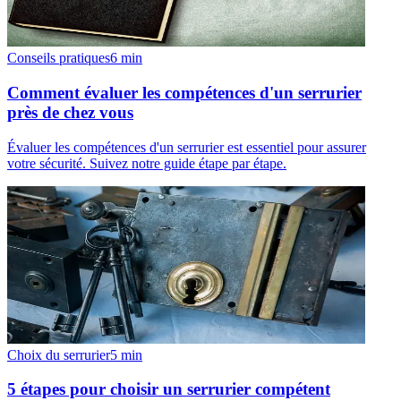
Conseils pratiques
6
min
Comment évaluer les compétences d'un serrurier
près de chez vous
Évaluer les compétences d'un serrurier est essentiel pour assurer
votre sécurité. Suivez notre guide étape par étape.
Choix du serrurier
5
min
5 étapes pour choisir un serrurier compétent