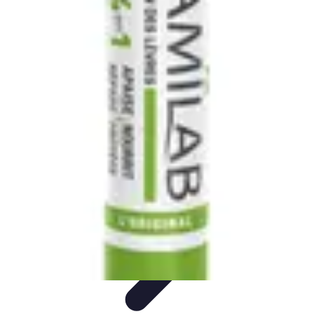
Trouver un Serrurier
Conseils pratiques
Choisir un serrurier
Recherche de
serrurier
Conseils et Astuces
Sécurité
Trouver un Serrurier