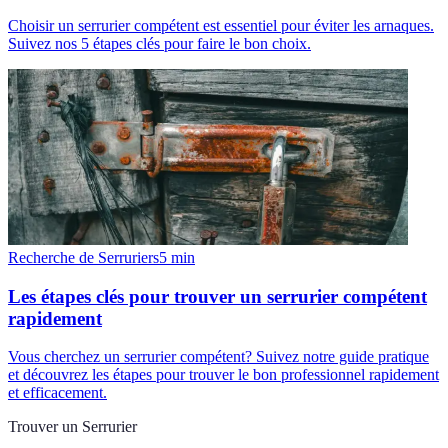
Choisir un serrurier compétent est essentiel pour éviter les arnaques.
Suivez nos 5 étapes clés pour faire le bon choix.
Recherche de Serruriers
5
min
Les étapes clés pour trouver un serrurier compétent
rapidement
Vous cherchez un serrurier compétent? Suivez notre guide pratique
et découvrez les étapes pour trouver le bon professionnel rapidement
et efficacement.
Trouver un Serrurier