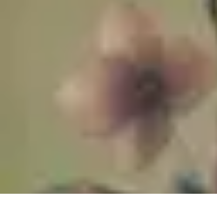
Trouver un Serrurier
Conseils pratiques
Choisir un serrurier
Recherche de serrurier
Conseils 
Trouver un Serrurier