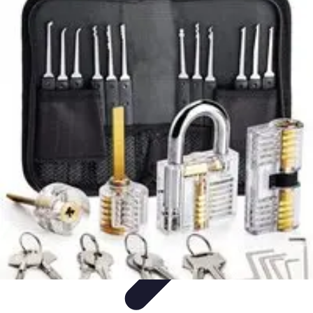
Trouver un Serrurier
Conseils pratiques
Choisir un serrurier
Recherche de
serrurier
Conseils et Astuces
Sécurité
Trouver un Serrurier