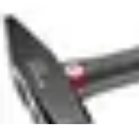
Trouver un Serrurier
Conseils pratiques
Choisir un serrurier
Recherche de serrurier
Conseils 
Trouver un Serrurier