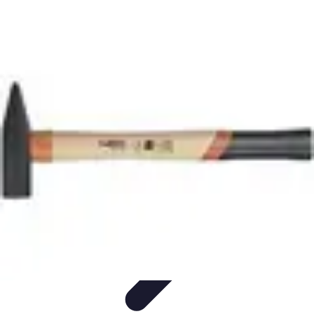
Trouver un Serrurier
Conseils pratiques
Choisir un serrurier
Recherche de
serrurier
Conseils et Astuces
Sécurité
Trouver un Serrurier