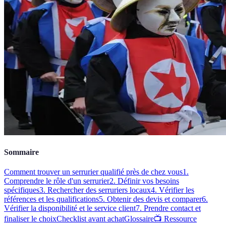
Sommaire
Comment trouver un serrurier qualifié près de chez vous
1.
Comprendre le rôle d'un serrurier
2. Définir vos besoins
spécifiques
3. Rechercher des serruriers locaux
4. Vérifier les
références et les qualifications
5. Obtenir des devis et comparer
6.
Vérifier la disponibilité et le service client
7. Prendre contact et
finaliser le choix
Checklist avant achat
Glossaire
📺 Ressource