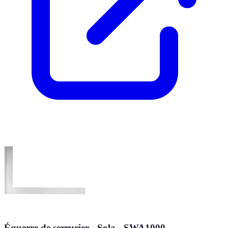
Équerre de serrurier - Sola - SWA1000 -