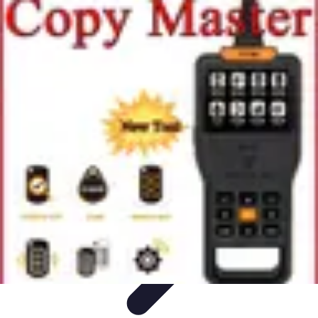
Trouver un Serrurier
Conseils pratiques
Choisir un serrurier
Recherche de
serrurier
Conseils et Astuces
Sécurité
Trouver un Serrurier