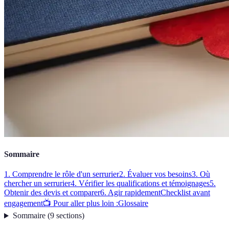
Sommaire
1. Comprendre le rôle d'un serrurier
2. Évaluer vos besoins
3. Où
chercher un serrurier
4. Vérifier les qualifications et témoignages
5.
Obtenir des devis et comparer
6. Agir rapidement
Checklist avant
engagement
📺 Pour aller plus loin :
Glossaire
Sommaire
(
9
sections
)