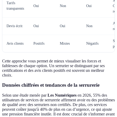
Se
Tarifs
Oui
Non
Oui
C
transparents
re
A 
Devis écrit
Oui
Oui
Non
re
Se
Avis clients
Positifs
Mixtes
Négatifs
pl
Cette approche vous permet de mieux visualiser les forces et
faiblesses de chaque option. Un serrurier se distinguant par ses
certifications et des avis clients positifs est souvent un meilleur
choix.
Données chiffrées et tendances de la serrurerie
Selon une étude menée par
Les Numériques
en 2026, 55% des
utilisateurs de services de serrurerie affirment avoir eu des problèmes
de qualité avec des serruriers non certifiés. De plus, ces services
peuvent coûter jusqu'à 40% de plus en cas d’urgence, ce qui ajoute
une pression financière inutile. Il est donc crucial de s'informer avant