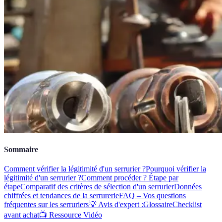
Sommaire
Comment vérifier la légitimité d'un serrurier ?
Pourquoi vérifier la
légitimité d'un serrurier ?
Comment procéder ? Étape par
étape
Comparatif des critères de sélection d'un serrurier
Données
chiffrées et tendances de la serrurerie
FAQ – Vos questions
fréquentes sur les serruriers
💡 Avis d'expert :
Glossaire
Checklist
avant achat
📺 Ressource Vidéo