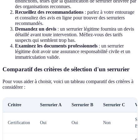
distinctions, telles que la qualification de serrurier délivrée par
des organisations reconnues.
Recueillez des recommandations
: parlez à votre entourage
et consultez des avis en ligne pour trouver des serruriers
recommandés.
Demandez un devis
: un serrurier légitime fournira un devis
détaillé avant toute intervention. Méfiez-vous des tarifs
suspects qui semblent trop bas.
Examinez les documents professionnels
: un serrurier
légitime doit avoir une assurance responsabilité civile et un
immatriculation valide.
Comparatif des critères de sélection d'un serrurier
Pour vous aider à choisir, voici un tableau comparatif des critères à
considérer :
Critère
Serrurier A
Serrurier B
Serrurier C
Ve
Se
Certification
Oui
Oui
Non
B 