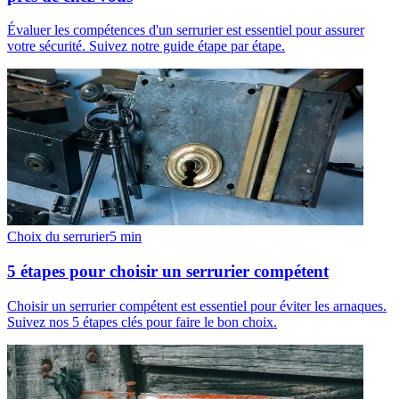
Évaluer les compétences d'un serrurier est essentiel pour assurer
votre sécurité. Suivez notre guide étape par étape.
Choix du serrurier
5
min
5 étapes pour choisir un serrurier compétent
Choisir un serrurier compétent est essentiel pour éviter les arnaques.
Suivez nos 5 étapes clés pour faire le bon choix.