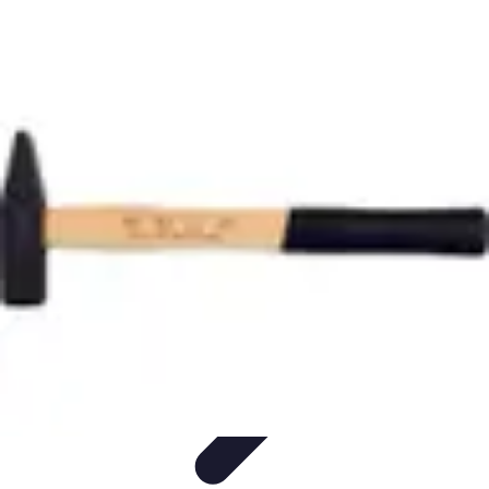
Trouver un Serrurier
Conseils pratiques
Choisir un serrurier
Recherche de
serrurier
Conseils et Astuces
Sécurité
Trouver un Serrurier