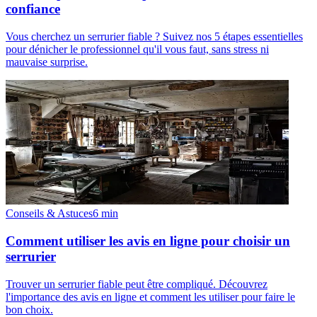
confiance
Vous cherchez un serrurier fiable ? Suivez nos 5 étapes essentielles
pour dénicher le professionnel qu'il vous faut, sans stress ni
mauvaise surprise.
Conseils & Astuces
6
min
Comment utiliser les avis en ligne pour choisir un
serrurier
Trouver un serrurier fiable peut être compliqué. Découvrez
l'importance des avis en ligne et comment les utiliser pour faire le
bon choix.