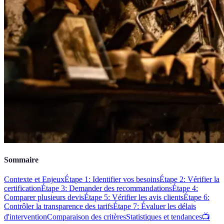
Sommaire
Contexte et Enjeux
Étape 1: Identifier vos besoins
Étape 2: Vérifier la
certification
Étape 3: Demander des recommandations
Étape 4:
Comparer plusieurs devis
Étape 5: Vérifier les avis clients
Étape 6:
Contrôler la transparence des tarifs
Étape 7: Évaluer les délais
d'intervention
Comparaison des critères
Statistiques et tendances
📺