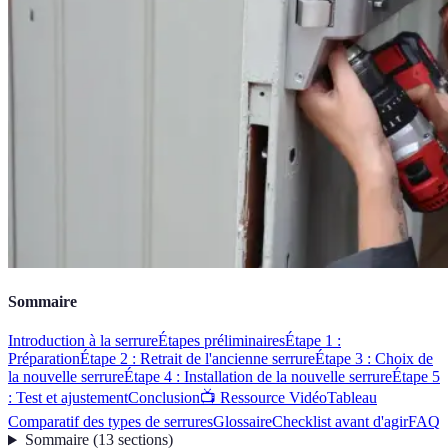
Sommaire
Introduction à la serrure
Étapes préliminaires
Étape 1 :
Préparation
Étape 2 : Retrait de l'ancienne serrure
Étape 3 : Choix de
la nouvelle serrure
Étape 4 : Installation de la nouvelle serrure
Étape 5
: Test et ajustement
Conclusion
📺 Ressource Vidéo
Tableau
Comparatif des types de serrures
Glossaire
Checklist avant d'agir
FAQ
Sommaire
(
13
sections
)