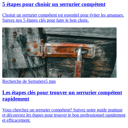
5 étapes pour choisir un serrurier compétent
Choisir un serrurier compétent est essentiel pour éviter les arnaques.
Suivez nos 5 étapes clés pour faire le bon choix.
Recherche de Serruriers
5
min
Les étapes clés pour trouver un serrurier compétent
rapidement
Vous cherchez un serrurier compétent? Suivez notre guide pratique
et découvrez les étapes pour trouver le bon professionnel rapidement
et efficacement.