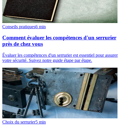
Conseils pratiques
6
min
Comment évaluer les compétences d'un serrurier
près de chez vous
Évaluer les compétences d'un serrurier est essentiel pour assurer
votre sécurité. Suivez notre guide étape par étape.
Choix du serrurier
5
min