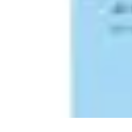
Trouver un Serrurier
Conseils pratiques
Choisir un serrurier
Recherche de serrurier
Conseils 
Trouver un Serrurier