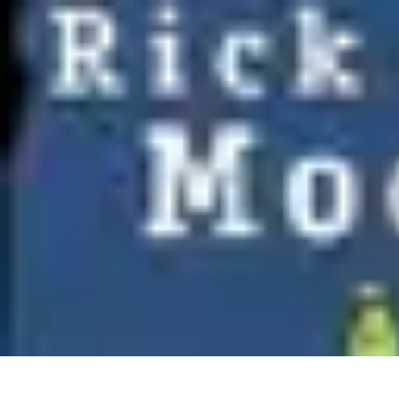
Trouver un Serrurier
Conseils pratiques
Choisir un serrurier
Recherche de serrurier
Conseils 
Trouver un Serrurier